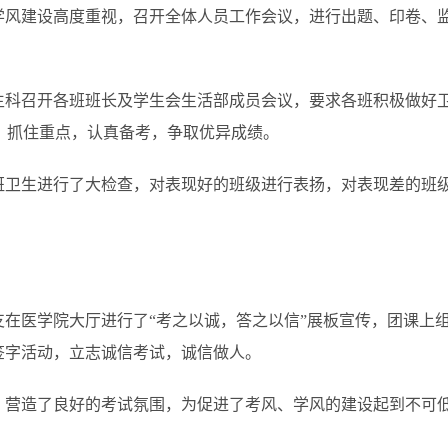
学风建设高度重视，召开全体人员工作会议，进行出题、印卷、
生科召开各班班长及学生会生活部成员会议，要求各班积极做好
，抓住重点，认真备考，争取优异成绩。
班卫生进行了大检查，对表现好的班级进行表扬，对表现差的班
在医学院大厅进行了“考之以诚，答之以信”展板宣传，团课上
”签字活动，立志诚信考试，诚信做人。
营造了良好的考试氛围，为促进了考风、学风的建设起到不可低